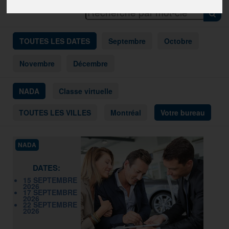
TOUTES LES DATES
Septembre
Octobre
Novembre
Décembre
NADA
Classe virtuelle
TOUTES LES VILLES
Montréal
Votre bureau
NADA
DATES:
15 SEPTEMBRE
2026
17 SEPTEMBRE
2026
22 SEPTEMBRE
2026