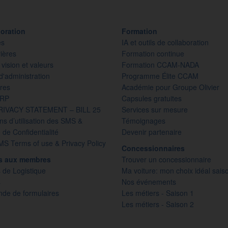
oration
Formation
es
IA et outils de collaboration
ières
Formation continue
 vision et valeurs
Formation CCAM-NADA
d'administration
Programme Élite CCAM
res
Académie pour Groupe Olivier
PRP
Capsules gratuites
RIVACY STATEMENT – BILL 25
Services sur mesure
ns d’utilisation des SMS &
Témoignages
e de Confidentialité
Devenir partenaire
S Terms of use & Privacy Policy
Concessionnaires
es aux membres
Trouver un concessionnaire
 de Logistique
Ma voiture: mon choix idéal sais
s
Nos événements
e de formulaires
Les métiers - Saison 1
Les métiers - Saison 2