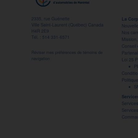
2335, rue Guénette
La Corp
Ville Saint-Laurent (Québec) Canada
Nouvell
H4R 2E9
Nos carr
Tél. : 514 331-6571
Mission,
Conseil 
Réviser mes préférences de témoins de
Partenai
navigation
Loi 25 
P
Conditio
Politiqu
SM
Servic
Services
Service
Command