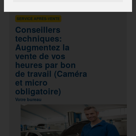
CLASSE VIRTUELLE
SERVICE APRÈS-VENTE
Conseillers
techniques:
Augmentez la
vente de vos
heures par bon
de travail (Caméra
et micro
obligatoire)
Votre bureau