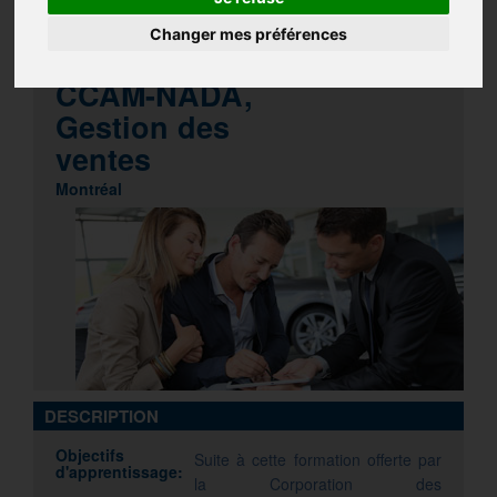
NADA
VENTES
GESTION
Changer mes préférences
Programme
CCAM-NADA,
Gestion des
ventes
Montréal
DESCRIPTION
Objectifs
Suite à cette formation offerte par
d'apprentissage:
la Corporation des