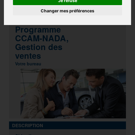
Je refuse
CLASSE VIRTUELLE
NADA
Changer mes préférences
VENTES
GESTION
Programme
CCAM-NADA,
Gestion des
ventes
Votre bureau
DESCRIPTION