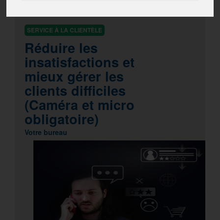
CLASSE VIRTUELLE
SERVICE À LA CLIENTÈLE
Réduire les
insatisfactions et
mieux gérer les
clients difficiles
(Caméra et micro
obligatoire)
Votre bureau