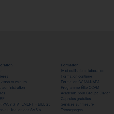
oration
Formation
es
IA et outils de collaboration
ières
Formation continue
 vision et valeurs
Formation CCAM-NADA
d'administration
Programme Élite CCAM
res
Académie pour Groupe Olivier
PRP
Capsules gratuites
RIVACY STATEMENT – BILL 25
Services sur mesure
ns d’utilisation des SMS &
Témoignages