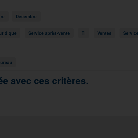
re
Décembre
uridique
Service après-vente
TI
Ventes
Service
bureau
e avec ces critères.