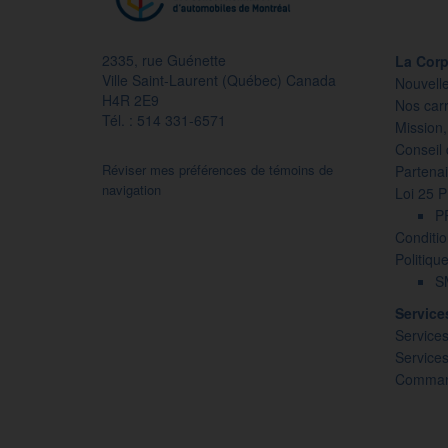
2335, rue Guénette
La Corp
Ville Saint-Laurent (Québec) Canada
Nouvell
H4R 2E9
Nos carr
Tél. : 514 331-6571
Mission,
Conseil 
Réviser mes préférences de témoins de
Partenai
navigation
Loi 25 
P
Conditio
Politiqu
SM
Servic
Services
Service
Command