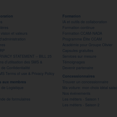
oration
Formation
es
IA et outils de collaboration
ières
Formation continue
 vision et valeurs
Formation CCAM-NADA
d'administration
Programme Élite CCAM
res
Académie pour Groupe Olivier
PRP
Capsules gratuites
RIVACY STATEMENT – BILL 25
Services sur mesure
ns d’utilisation des SMS &
Témoignages
e de Confidentialité
Devenir partenaire
S Terms of use & Privacy Policy
Concessionnaires
es aux membres
Trouver un concessionnaire
 de Logistique
Ma voiture: mon choix idéal sais
s
Nos événements
e de formulaires
Les métiers - Saison 1
Les métiers - Saison 2